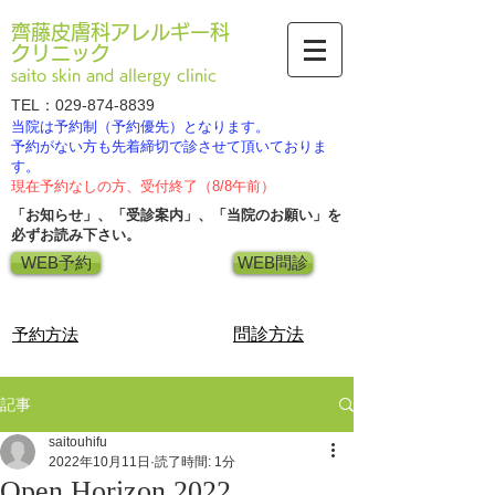
齊藤皮膚科アレルギー科
クリニック
saito skin and allergy clinic
TEL：029-874-8839
当院は予約制（予約優先）となります。
​予約がない方も先着締切で診させて頂いておりま
す。
現在予約なしの方、受付終了（8/8午前）
「お知らせ」、「受診案内」、「当院のお願い」を​
必ずお読み下さい。
WEB予約
WEB問診
​予約方法
​問診方法
記事
saitouhifu
2022年10月11日
読了時間: 1分
Open Horizon 2022