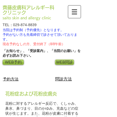
齊藤皮膚科アレルギー科
クリニック
saito skin and allergy clinic
TEL：029-874-8839
当院は予約制（予約優先）となります。
​予約がない方も先着締切で診させて頂いておりま
す。
現在予約なしの方、受付終了（8/8午前）
「お知らせ」、「受診案内」、「当院のお願い」を​
必ずお読み下さい。
WEB予約
WEB問診
​予約方法
​問診方法
花粉症および花粉皮膚炎
花粉に対するアレルギー反応で、くしゃみ、
鼻水、鼻づまり、目のかゆみ、充血などの症
状が生じます。また、花粉が皮膚に付着する