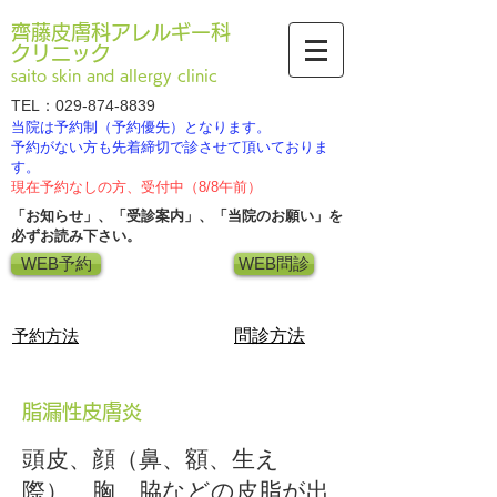
齊藤皮膚科アレルギー科
クリニック
saito skin and allergy clinic
TEL：029-874-8839
当院は予約制（予約優先）となります。
​予約がない方も先着締切で診させて頂いておりま
す。
現在予約なしの方、受付中（8/8午前）
「お知らせ」、「受診案内」、「当院のお願い」を​
必ずお読み下さい。
WEB予約
WEB問診
​予約方法
​問診方法
脂漏性皮膚炎
頭皮、顔（鼻、額、生え
際）、胸、脇などの皮脂が出