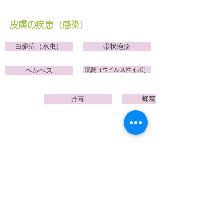
皮膚の疾患（感染）
白癬症（水虫）
帯状疱疹
ヘルペス
疣贅（ウイルス性イボ）
丹毒
蜂窩織炎
皮膚の疾患（腫瘍）
脂漏性角化症（老人性イボ）
粉瘤
基底細胞癌
有棘細胞癌
メラノーマ