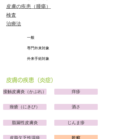
皮膚の疾患（腫瘍）
​検査
治療法
​一般
専門外来対象
外来手術対象
皮膚の疾患（炎症）
接触皮膚炎（かぶれ）
痒疹
痤瘡（にきび）
酒さ
脂漏性皮膚炎
じんま疹
皮脂欠乏性湿疹
乾癬