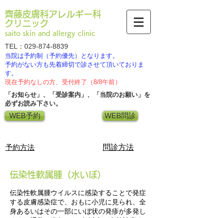
齊藤皮膚科アレルギー科
クリニック
saito skin and allergy clinic
TEL：029-874-8839
当院は予約制（予約優先）となります。
​予約がない方も先着締切で診させて頂いておりま
す。
現在予約なしの方、受付終了（8/8午前）
「お知らせ」、「受診案内」、「当院のお願い」を​
必ずお読み下さい。
WEB予約
WEB問診
​予約方法
​問診方法
伝染性軟属腫（水いぼ）
伝染性軟属腫ウイルスに感染することで発症
する皮膚感染症で、おもに小児に見られ、全
身あるいはその一部にいぼ状の発疹が多発し