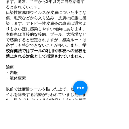
ます。通常、半年から3年以内に自然治癒す
るとされています。
伝染性軟属腫ウイルスが皮膚についた小さな
傷、毛穴などから入り込み、皮膚の細胞に感
染します。アトピー性皮膚炎の患者は通常よ
りも水いぼに感染しやすい傾向にあります。
本疾患は直接的な接触、プール、大浴場など
で感染すると想定されますが、感染ルートは
必ずしも特定できないことが多い。また、
学
校保健法ではプールの利用や学校への登校を
禁止される対象として指定されていません。
治療
・内服
・液体窒素
以前では麻酔シールを貼った上で、セッシで
イボを除去する治療が行われていました。ま
た、現在でもそのような治療をしないと登園
やプールの使用を禁止する保育園・幼稚園も
多くあります。
しかし、ヨーロッパ、アメリカのガイドライ
ンではそのような治療を推奨しておらず、日
本小児皮膚科学会のガイドラインでも明言し