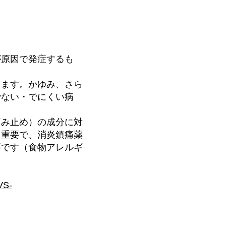
が原因で発症するも
出ます。かゆみ、さら
でない・でにくい病
痛み止め）の成分に対
て重要で、消炎鎮痛薬
要です（食物アレルギ
VS-