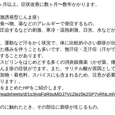
6ヶ月以上。症状改善に数ヶ月〜数年かかります。
激誘発型じんま疹）
食べ物、薬などのアレルギーで発症するもの。
圧迫するなどの刺激、寒冷・温熱刺激、日光、水など
浴、運動など汗をかく状況で、体に比較的小さい膨疹が
た痛みを伴うことも多いです。無汗症・乏汗症（汗が
することがあります。
スピリンをはじめとする多くの消炎鎮痛薬（かぜ薬、
んま疹の症状がでます。また、サリチル酸が原因とし
加物・着色料、スパイスにも含まれるため、注意が必
ります）。
をまとめたHPをご紹介します。
/spreadsheets/d/1s3jvaFqRpuMDJ7VcZlez5k2SP7yRNLml
のに触れたとき、その部位に膨疹が生じるもの。