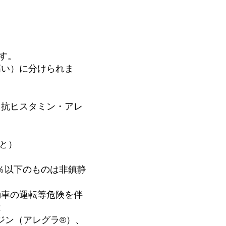
す。
高い）に分けられま
、抗ヒスタミン・アレ
こと）
％以下のものは非鎮静
動車の運転等危険を伴
は
ジン（アレグラ®）、