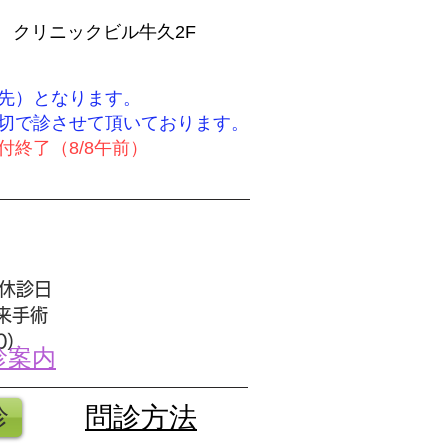
0 クリニックビル牛久2F
先）となります。
締切で診させて頂いております。
終了（8/8午前）
休診日
来手術
30）
診案内
診
​問診方法