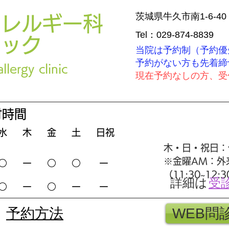
茨城県牛久市南1-6-4
アレルギー科
Tel：029-874-8839
ニック
当院は予約制（予約優
​予約がない方も先着
llergy clinic
現在予約なしの方、受付
付時間
水 木 金 土 日祝
木・日・祝日：
※金曜AM：
外
 ○ ー ○ ○ ー
（11:30~12:
詳細は
受
○ ー ○ ー ー
​予約方法
WEB問