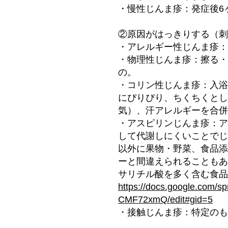
​・慢性じんま疹：発症後
②原因がはっきりする（刺
・アレルギー性じんま疹：
・物理性じんま疹：擦る・
の。
​・コリン性じんま疹：入
にぴりぴり、ちくちくとし
気）、汗アレルギーを合併
・アスピリンじんま疹：ア
して代謝しにくいことでじ
以外に果物・野菜、食品添
ーと間違えられることもあ
サリチル酸を多く含む食品
https://docs.google.com
CMF72xmQ/edit#gid=5
・接触じんま疹：特定のも