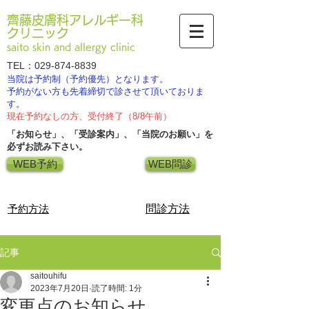
齊藤皮膚科アレルギー科
クリニック
saito skin and allergy clinic
TEL：029-874-8839
当院は予約制（予約優先）となります。
​予約がない方も先着締切で診させて頂いておりま
す。
現在予約なしの方、受付終了（8/8午前）
「お知らせ」、「受診案内」、「当院のお願い」を​
必ずお読み下さい。
WEB予約
WEB問診
​予約方法
​問診方法
記事
saitouhifu
2023年7月20日
読了時間: 1分
変更点のお知らせ